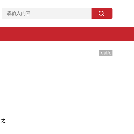
X 关闭
空之