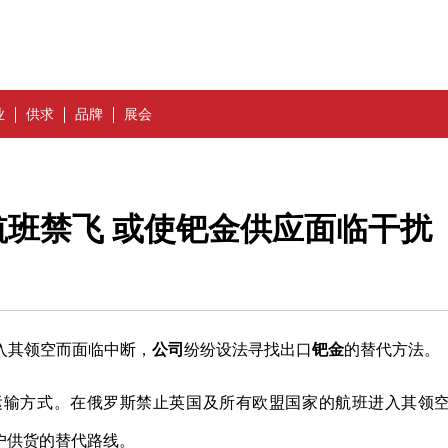
业
供求
品牌
展会
班禁飞 或使钯金供应面临干扰
入其领空而面临中断，
公司
纷纷设法寻找出口
钯金
的替代方法。
运输方式。在俄罗斯禁止英国及所有欧盟国家的航班进入其领
究向客户供货的替代路线。