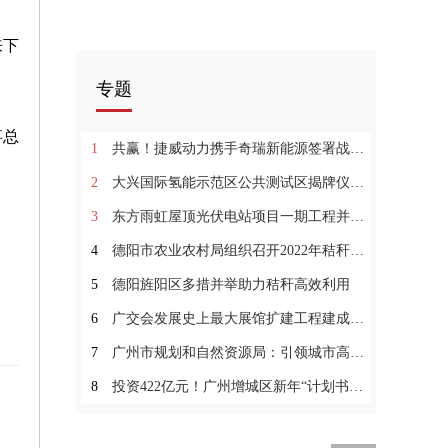
来下
专题
事总
1
共赢！捷威动力携手奇瑞新能源签署战略合作协议
2
大兴国际氢能示范区公共测试区揭牌仪式顺利举行
3
东方雨虹屋顶光伏电站项目一期工程并网发电
4
德阳市农业农村局组织召开2022年秸秆综合利用工作推进会
5
德阳旌阳区多措并举助力秸秆高效利用
6
广交会发展史上最大展馆扩建工程建成后面积增加40%
7
广州市规划和自然资源局：引领城市高质量发展
8
投资422亿元！广州增城区新年“计划书”积极扩大有效投资