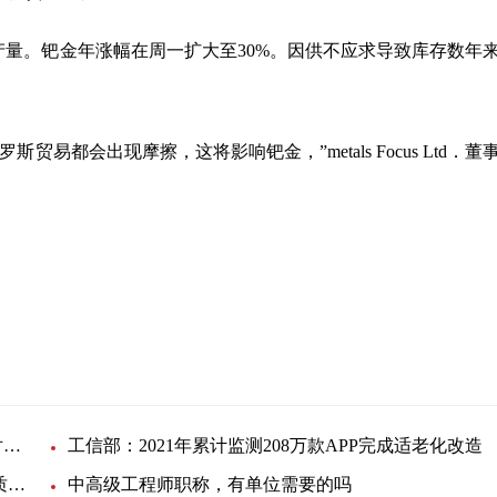
产量。钯金年涨幅在周一扩大至30%。因供不应求导致库存数年
易都会出现摩擦，这将影响钯金，”metals Focus Ltd．董
董事总经理
中国联通拍卖河北等9省报废线缆：共计100.6万线对公里
工信部：2021年累计监测208万款APP完成适老化改造
可提供电子、电力、通信、建筑、化工、测绘、地质等职称多本闲置中
中高级工程师职称，有单位需要的吗