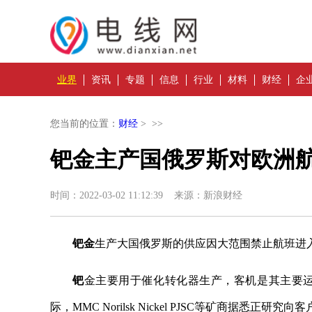
业界
资讯
专题
信息
行业
材料
财经
企
您当前的位置：
财经
> >>
钯金主产国俄罗斯对欧洲航
时间：2022-03-02 11:12:39 来源：新浪财经
钯金
生产大国俄罗斯的供应因大范围禁止航班进
钯
金主要用于催化转化器生产，客机是其主要
际，MMC Norilsk Nickel PJSC等矿商据悉正研