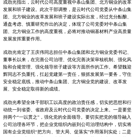
戎劲光指出，云时代公司高度重视中条山集团、北方铜业的改革
发展和班子建设。此次干部调整，是云时代公司党委从中条山集
团、北方铜业的改革发展和班子建设实际出发，经过充分酝酿、
通盘考虑、慎重研究作出的决定，体现了公司党委对中条山集
团、北方铜业工作的高度重视，必将对推动铜基材料产业高质量
发展发挥重要作用。
戎劲光肯定了王庆伟同志担任中条山集团和北方铜业党委书记、
董事长以来，在完善公司治理、优化完善决策审核机制、强化风
险和合规管理、强化领导班子建设等方面所作的工作。希望魏迎
辉同志不负重托，扛起党建第一责任，狠抓发展第一要务，守住
安全稳定底线，推动中条山集团、北方铜业党的建设、改革发
展、安全稳定取得新的成绩。
戎劲光希望全体干部职工以高度的政治责任感，切实把思想和行
动统一到省委、省政府及云时代公司党委的决定上来。一是要坚
持两个“一以贯之”，强化党的全面领导。要切实把党的领导融入
公司治理各环节，把企业党组织内嵌到公司治理结构中，切实将
国有企业党组织“把方向、管大局、促落实”作用落到实处；二是