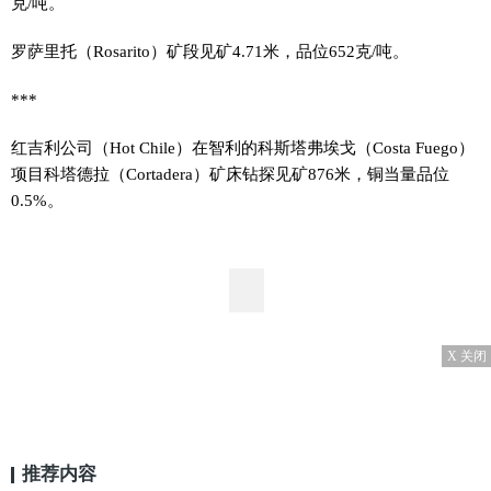
克/吨。
罗萨里托（Rosarito）矿段见矿4.71米，品位652克/吨。
***
红吉利公司（Hot Chile）在智利的科斯塔弗埃戈（Costa Fuego）
项目科塔德拉（Cortadera）矿床钻探见矿876米，铜当量品位
0.5%。
X 关闭
推荐内容