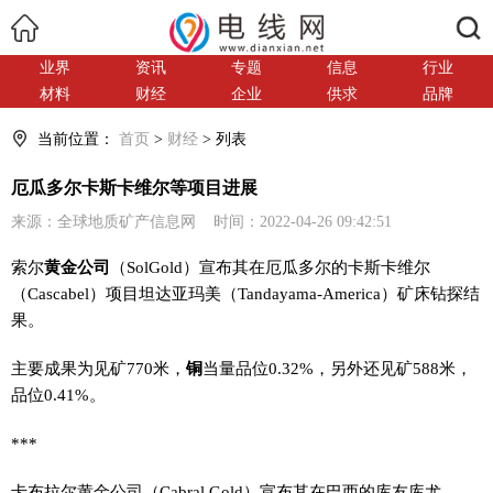
搜索
业界
资讯
专题
信息
行业
材料
财经
企业
供求
品牌
当前位置：
首页
>
财经
> 列表
厄瓜多尔卡斯卡维尔等项目进展
来源：全球地质矿产信息网 时间：2022-04-26 09:42:51
索尔
黄金
公司
（SolGold）宣布其在厄瓜多尔的卡斯卡维尔
（Cascabel）项目坦达亚玛美（Tandayama-America）矿床钻探结
果。
主要成果为见矿770米，
铜
当量品位0.32%，另外还见矿588米，
品位0.41%。
***
卡布拉尔黄金公司（Cabral Gold）宣布其在巴西的库友库尤