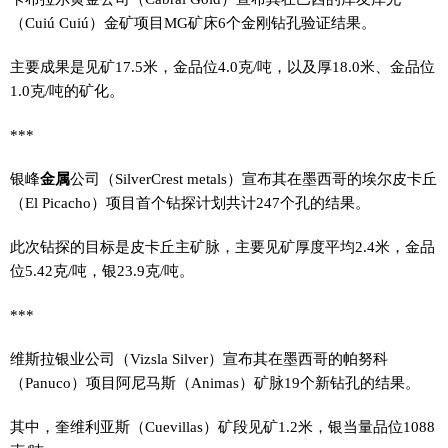
（Cuiú Cuiú）金矿项目MG矿床6个金刚钻孔验证结果。
主要成果是见矿17.5米，金品位4.0克/吨，以及厚18.0米、金品位
1.0克/吨的矿化。
***
银峰
金属
公司（SilverCrest metals）宣布其在墨西哥的埃尔皮卡丘
（El Picacho）项目首个钻探计划共计247个孔的结果。
此次钻探的目标是皮卡丘主矿脉，主要见矿厚度平均2.4米，金品
位5.42克/吨，银23.9克/吨。
***
维斯拉银业公司（Vizsla Silver）宣布其在墨西哥的帕努科
（Panuco）项目阿尼马斯（Animas）矿脉19个新钻孔的结果。
其中，奎维利亚斯（Cuevillas）矿段见矿1.2米，银当量品位1088