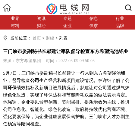
搜索
业界
资讯
专题
信息
行业
材料
财经
企业
供求
品牌
当前位置：
首页
>
财经
> 列表
三门峡市委副秘书长郝建让率队督导检查东方希望渑池铝业
来源：东方希望集团 时间：2022-05-09 09:50:05
5月7日，三门峡市委副秘书长郝建让一行来到东方希望渑池
铝
业，督导检查
公司
生产经营和新项目建设情况。在详细了解了公
司
环保
绩效指标及新项目进展情况后，郝建让对公司通过煤气炉
绿色化改造，实现了环保达标和节能降耗双赢的做法表示肯定。
他强调，企业要以转型创新、节能减排、提质增效为主线，推进
公司信息化、智能化、绿色化改造，政府将持续优化营商环境、
强化要素保障，为企业健康发展保驾护航。三门峡市人才办副主
任杨宸等陪同检查。