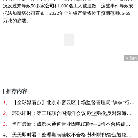
况反过来导致50多家
公司
和1000名工人被遣散。这些事件导致安
托法加斯塔公司宣布，2022年全年铜产量将位于预期范围66-69
万吨的底端。
X 关闭
推荐内容
1、
【全球聚看点】北京市密云区市场监督管理局“铁拳”行动严查不合格电线电缆
2、
环球即时：第二届联合国海洋会议 欧盟强化反对深海采矿立场
3、
当前最新：成都大通道管业因电缆附件抽检不合格被列入黑名单1年
4、
天天即时看！处理期满验收不合格 苏州特能管业被继续暂停产品中标资格