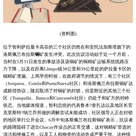
(资料图)
位于智利萨拉曼卡高谷的三个社区仍然在和安托法加斯塔旗下的
洛斯佩兰布拉斯
铜
矿发生冲突。此次抗议活动始于近一个月前，
当时在5月31日发生的事故涉及该铜矿的铜精矿运输系统线路压
力下降，以及在距离Llimpo镇38公里和39公里处的萨拉曼卡区的
铜精矿泄漏。上周早些时候，在政府调节的情况下，有三个社区
（Jorquera、Coirón和PuntaNueva社区）和洛斯佩兰布拉斯铜矿达
成赔偿协议，随后取消了对铜矿的封锁，但是附近的其他三个社
区（Tranquilla、Batuco和Cuncumén社区）仍处于和矿方的对峙
状态。当地媒体报道，智利总统的代表鲁本?奎扎达以及地区长官
克里斯特?纳兰乔所做的调解尝试未能成功，社区领导人正在封锁
的地区举行公开会议。6月中旬洛斯佩兰布拉斯铜矿表示，抗议者
的路障阻碍了进出Chacay作业点的正常交通，这对铜精矿管道的
清洁和维修工作，以及工人和物资的流动造成严重干扰。这种情