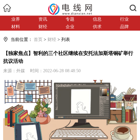
搜索
业界
资讯
专题
信息
行业
材料
财经
企业
供求
品牌
当前位置：
首页
>
财经
> 列表
【独家焦点】智利的三个社区继续在安托法加斯塔铜矿举行
抗议活动
来源：外媒 时间：2022-06-28 08:48:50