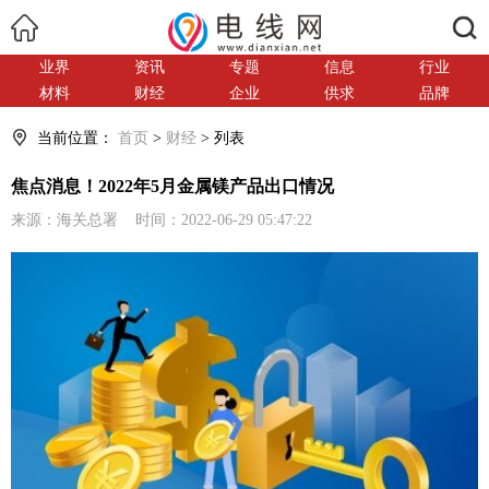
搜索
业界
资讯
专题
信息
行业
材料
财经
企业
供求
品牌
当前位置：
首页
>
财经
> 列表
焦点消息！2022年5月金属镁产品出口情况
来源：海关总署 时间：2022-06-29 05:47:22