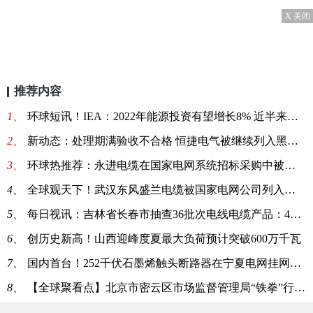
X 关闭
推荐内容
1、
环球短讯！IEA：2022年能源投资有望增长8% 近半来自高成本
2、
新动态：处理期满验收不合格 恒捷电气被继续列入黑名单至整改完成
3、
环球热推荐：永进电缆在国家电网系统招标采购中被列入黑名单1年
4、
全球观天下！武汉东风盛兰电缆被国家电网公司列入黑名单3年
5、
每日视讯：吉林省长春市抽查36批次电线电缆产品：4批次不合格
6、
创历史新高！山西迎峰度夏最大负荷预计突破600万千瓦
7、
国内首台！252千伏石墨烯触头断路器在宁夏电网挂网运行
8、
【全球聚看点】北京市密云区市场监督管理局“铁拳”行动严查不合格电线电缆