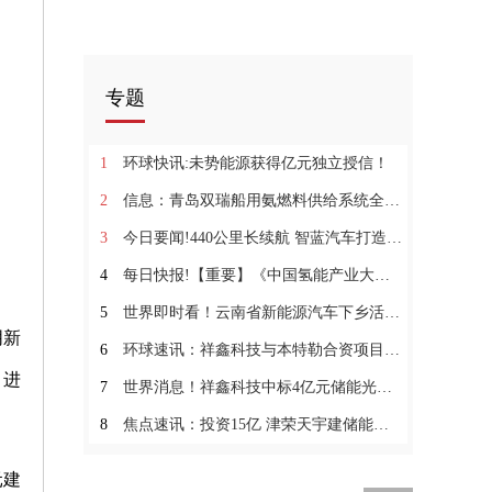
专题
1
环球快讯:未势能源获得亿元独立授信！
2
信息：青岛双瑞船用氨燃料供给系统全球首获LR及CCS船级社AIP证书
3
今日要闻!440公里长续航 智蓝汽车打造氢燃料重卡“新样板”
4
每日快报!【重要】《中国氢能产业大全 2022》入编、预售开启！
5
世界即时看！云南省新能源汽车下乡活动16日启动 购买新能源汽车最高补贴5000元
阴新
6
环球速讯：祥鑫科技与本特勒合资项目签约仪式
，进
7
世界消息！祥鑫科技中标4亿元储能光伏项目
8
焦点速讯：投资15亿 津荣天宇建储能及汽车零部件项目
元建