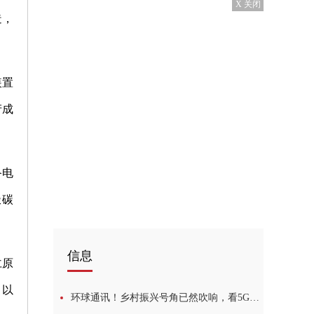
X 关闭
造，
装置
产成
备电
极碳
信息
仁原
，以
环球通讯！乡村振兴号角已然吹响，看5G如何赋智赋能