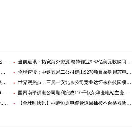
发展
自备电厂
今日关注：太阳电缆：预计2022年上半年净利润同比增长66%-76%
当前速讯：拓宽海外资源 赣锋锂业9.62亿美元收购阿根廷锂矿
焦点热文：6月我国动力电池产量共计41.3GWh 同比增长171.7%
全球速读：中铁五局二公司鹤山S270项目采购铝芯电缆线
当前通讯！长源电力汉川一发阻燃计算机电缆等物资（FW328875）询价采购结果公告
世界观热点：三局一安北京公司竞业达怀来科技园项目电线电缆采购招标
每日热点：高盛下调铜价预测：未来6个月均价7,600美元/吨
国网南平供电公司顺利完成110千伏荣华变电站主变吊罩工作
甘肃天水供电公司全力提升用电幸福指数 全力做好民生工程
【全球时快讯】桐庐恒通电缆管道因抽检不合格被暂停产品中标资格6个月