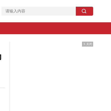
X 关闭
力