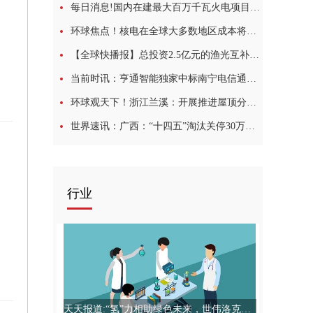
每日消息!国内在建最大百万千瓦火电项目一期工程全部投产
环球焦点！核电在全球大多数地区成本将低于风电和光伏
【全球快播报】总投资2.5亿元的渔光互补光伏发电项目落户王台街道
当前时讯：亨通智能独家中标南宁电信通信电缆采购
环球观天下！浙江兰溪：开展推进屋顶分布式光伏建设 确保2022年新增光伏40MW
世界速讯：广西：“十四五”淘汰关停30万千瓦级及以下常规燃煤火电机组
行业
天天报道:“氢”力相助绿色未来，世伟洛克上海助力国富氢能打造安全加氢站和车载供氢系统