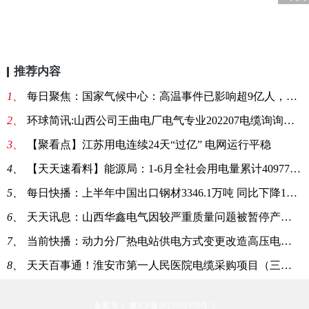
推荐内容
1、
每日聚焦：国家气候中心：高温事件已影响超9亿人，多个地区电网用电负荷创新高！
2、
环球简讯:山西公司王曲电厂电气专业202207电缆询询价采购
3、
【聚看点】江苏用电连续24天“过亿” 电网运行平稳
4、
【天天速看料】能源局：1-6月全社会用电量累计40977亿千瓦时 同比增长2.9%
5、
每日快播：上半年中国出口钢材3346.1万吨 同比下降10.5%
6、
天天讯息：山西华鑫电气因较严重质量问题被暂停产品中标资格6个月
7、
当前快播：动力分厂热电站供电方式变更改造高压电缆采购中标候选人公示
8、
天天百事通！淮安市第一人民医院电缆采购项目（三次）成交结果公告
备案号： 豫ICP备2021032478号-3