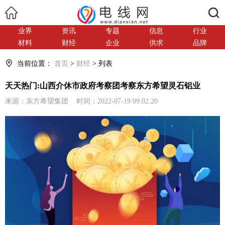
搜索
业界
资讯
专题
信息
行业
材料
财经
企业
供求
品牌
当前位置：
首页
>
财经
> 列表
天天热门:山西介休市政府考察团考察东方希望灵石铝业
来源：东方希望集团 时间：2022-07-19 09:02:20