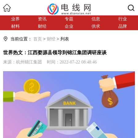
搜索
业界
资讯
专题
信息
行业
材料
财经
企业
供求
品牌
当前位置：
首页
>
财经
> 列表
世界热文：江西婺源县领导到锦江集团调研座谈
来源：杭州锦江集团 时间：2022-07-22 08:48:46