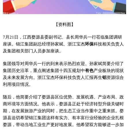
【资料图】
7月21日，江西婺源县委副书记、县长周华兵一行莅临集团调研
座谈。锦江集团副总经理孙家斌、浙江宝杰
环保
科技相关负责人
及集团相关部门人员参加座谈。
集团领导对周华兵一行的到来表示热烈欢迎。孙家斌简要介绍了
集团历史沿革，重点阐述集团十四五规划中
有色
产业板块的现状
及未来发展方向。浙江宝杰环保科技负责人汇报再生
铝
资源综合
利用项目情况。
随后，他简要介绍了婺源县区位优势、发展机遇、产业布局、政
商环境等方面情况。他表示，婺源县正处于经济转型升级关键时
期，在发展旅游产业的同时，把生态工业当作重中之重来抓。婺
源县迫切希望锦江集团这样有实力、有丰富行业经验的企业扎根
婺源，带动当地工业生产更好地发展。他希望双方能够进一步加