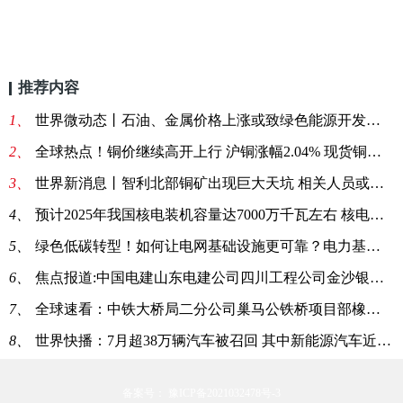
推荐内容
1、
世界微动态丨石油、金属价格上涨或致绿色能源开发减少
2、
全球热点！铜价继续高开上行 沪铜涨幅2.04% 现货铜上涨1000元
3、
世界新消息丨智利北部铜矿出现巨大天坑 相关人员或被制裁
4、
预计2025年我国核电装机容量达7000万千瓦左右 核电发电量占比将增至10%
5、
绿色低碳转型！如何让电网基础设施更可靠？电力基建先行
6、
焦点报道:中国电建山东电建公司四川工程公司金沙银座充电站项目部电缆采购项目询价公告
7、
全球速看：中铁大桥局二分公司巢马公铁桥项目部橡套铜芯电缆和电焊钳线询价采购
8、
世界快播：7月超38万辆汽车被召回 其中新能源汽车近三成
备案号： 豫ICP备2021032478号-3