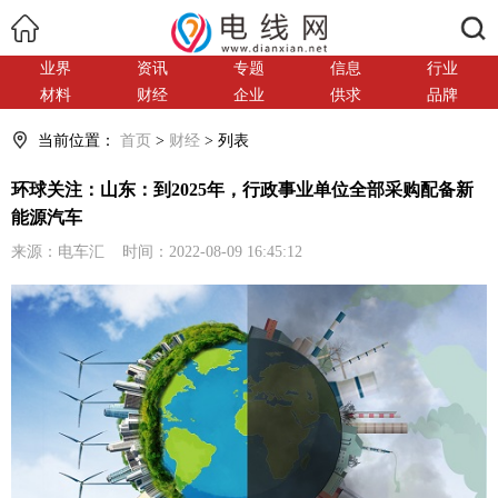
搜索
业界
资讯
专题
信息
行业
材料
财经
企业
供求
品牌
当前位置：
首页
>
财经
> 列表
环球关注：山东：到2025年，行政事业单位全部采购配备新
能源汽车
来源：电车汇 时间：2022-08-09 16:45:12