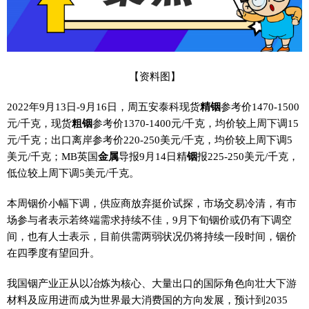
【资料图】
2022年9月13日-9月16日，周五安泰科现货
精铟
参考价1470-1500
元/千克，现货
粗铟
参考价1370-1400元/千克，均价较上周下调15
元/千克；出口离岸参考价220-250美元/千克，均价较上周下调5
美元/千克；MB英国
金属
导报9月14日精
铟
报225-250美元/千克，
低位较上周下调5美元/千克。
本周铟价小幅下调，供应商放弃挺价试探，市场交易冷清，有市
场参与者表示若终端需求持续不佳，9月下旬铟价或仍有下调空
间，也有人士表示，目前供需两弱状况仍将持续一段时间，铟价
在四季度有望回升。
我国铟产业正从以冶炼为核心、大量出口的国际角色向壮大下游
材料及应用进而成为世界最大消费国的方向发展，预计到2035