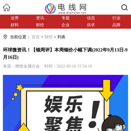
搜索
业界
资讯
专题
信息
行业
材料
财经
企业
供求
品牌
当前位置：
首页
>
财经
> 列表
环球微资讯！【铟周评】本周铟价小幅下调(2022年9月13日-9
月16日)
来源：稀散金属分会 时间：2022-09-16 15:54:19