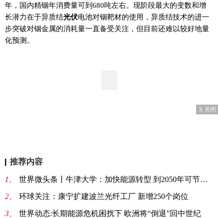
年，国内精铟年消费量可到680吨左右。现阶段最大的变数和增
长潜力在于异质结
光伏
电池对铟靶材的使用，异质结技术的进一
步突破对铟金属的消耗量一直备受关注，但目前还难以较好地量
化预测。
X 关闭
推荐内容
1、
世界微头条丨牛津大学：加快能源转型 到2050年可节省12万亿美元
2、
环球关注：康宁扩建波兰光纤工厂 新增250个岗位
3、
世界动态:长期能源危机困扰下 欧洲将“倒退”回中世纪