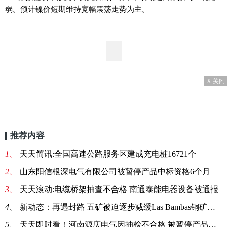
弱。预计镍价短期维持宽幅震荡走势为主。
X 关闭
推荐内容
1、
天天简讯:全国高速公路服务区建成充电桩16721个
2、
山东阳信根深电气有限公司被暂停产品中标资格6个月
3、
天天滚动:电缆桥架抽查不合格 南通泰能电器设备被通报
4、
新动态：再遇封路 五矿被迫逐步减缓Las Bambas铜矿运营
5、
天天即时看！河南源庆电气因抽检不合格 被暂停产品中标资格6个月