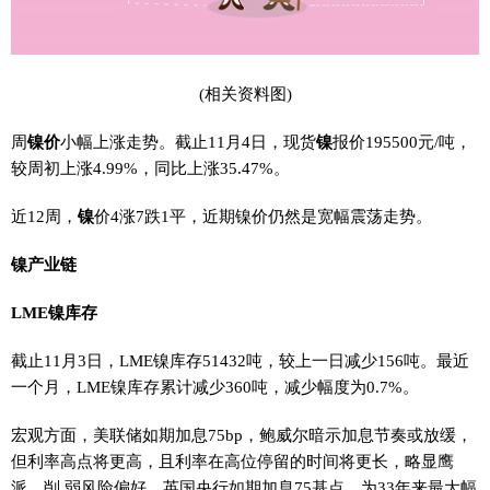
(相关资料图)
周
镍价
小幅上涨走势。截止11月4日，现货
镍
报价195500元/吨，
较周初上涨4.99%，同比上涨35.47%。
近12周，
镍
价4涨7跌1平，近期镍价仍然是宽幅震荡走势。
镍产业链
LME镍库存
截止11月3日，LME镍库存51432吨，较上一日减少156吨。最近
一个月，LME镍库存累计减少360吨，减少幅度为0.7%。
宏观方面，美联储如期加息75bp，鲍威尔暗示加息节奏或放缓，
但利率高点将更高，且利率在高位停留的时间将更长，略显鹰
派，削 弱风险偏好。英国央行如期加息75基点，为33年来最大幅