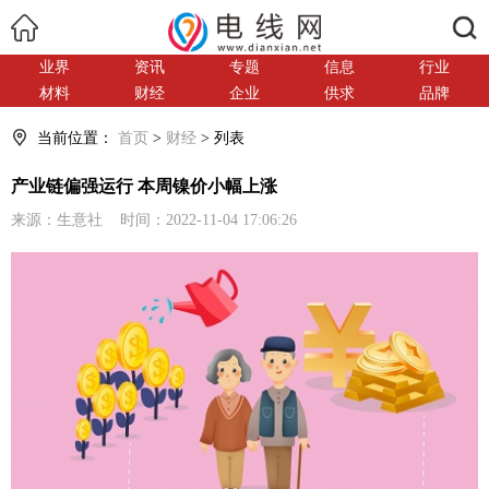
搜索
业界
资讯
专题
信息
行业
材料
财经
企业
供求
品牌
当前位置：
首页
>
财经
> 列表
产业链偏强运行 本周镍价小幅上涨
来源：生意社 时间：2022-11-04 17:06:26