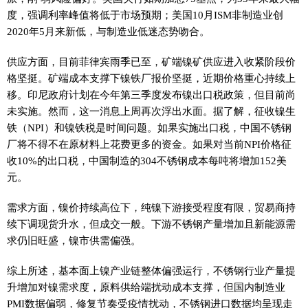
度，强调利率峰值将低于市场预期；美国10月ISM非制造业创
2020年5月来新低，与制造业低迷态势吻合。
供应方面，目前菲律宾雨季已至，矿端镍矿供应进入收紧阶段价
格坚挺。矿端成本支撑下镍铁厂报价坚挺，近期价格重心持续上
移。印尼政府计划在今年第三季度发布镍出口税政策，但目前尚
未实施。然而，这一消息上周再次浮出水面。据了解，征收镍生
铁（NPI）和镍铁税是时间问题。如果实施出口税，中国不锈钢
厂将不得不在原材料上花费更多的资金。如果对当前NPI价格征
收10%的出口税，中国制造的304不锈钢成本每吨将增加152美
元。
需求方面，镍价持续高位下，纯镍下游接受程度有限，贸易商持
续下调现货升水，但成交一般。下游不锈钢产量增加且新能源需
求仍旧旺盛，镍市供需偏强。
综上所述，基本面上镍产业链整体偏强运行，不锈钢行业产量提
升增加对镍需求度，原料供给端扰动成本支撑，但国内制造业
PMI数据偏弱，修复节奏受疫情扰动，不锈钢进口数据均呈现走