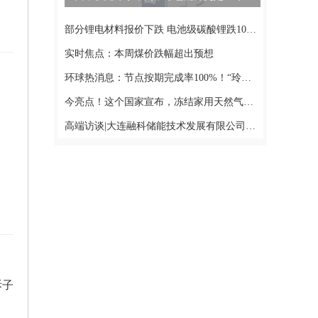
部分锂电材料报价下跌 电池级碳酸锂跌1000元/吨
实时焦点：本周煤价跌幅超出预想
环球热消息：节点按期完成率100%！“玲龙一号”全球首堆常规岛0米板浇筑提前实现
今亮点！这个国家宣布，冻结家用天然气价格！
高端访谈|大连融科储能技术发展有限公司第24届高交会媒体专访|当前速递
拆子