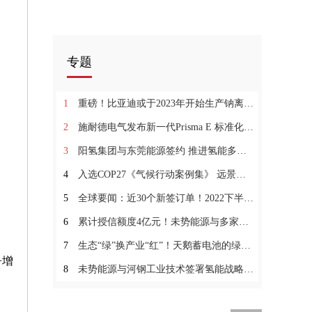
专题
1
重磅！比亚迪或于2023年开始生产钠离子电池
2
施耐德电气发布新一代Prisma E 标准化低压成套分配电设备|每日动态
3
阳氢集团与东莞能源签约 推进氢能多元化_新视野
4
入选COP27《气候行动案例集》 远景零碳产业园与电池获全球点赞
5
全球要闻：近30个新签订单！2022下半年订单量暴增，考克利尔竞立稳占市场
6
累计授信额度4亿元！未势能源与多家银行签署战略合作:当前热议
7
生态“绿”换产业“红”！天鹅蓄电池的绿色发展之路0天天快消息
+增
8
未势能源与河钢工业技术签署氢能战略合作协议