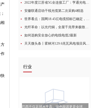
2022年度江苏省5G全连接工厂：亨通光电入选
模产
安徽联通启动干线光缆第二次采购4精选
性；
世界看点：国网18.45亿电缆招标已确定，47家缆企中标候选
池相
光纤革命：以光代铜，全屋千兆带来极致新体验？
如何选购安全放心的电线电缆2最新
天天微头条丨霍林河129.6兆瓦风电项目风机全部就位
展方
合作
行业
加快
。
巴西不仅足球水平高，绿色能源更是全球领先