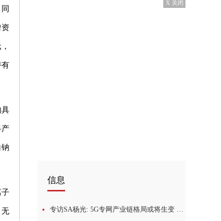
X 关闭
。同
增资
元，
持有
响具
料产
向钠
信息
离子
专访SA杨光: 5G专网产业链格局或将生变 监管工作任重道远0全球新要闻
，无