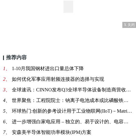
X 关闭
推荐内容
1、
1-10月我国钢材进出口量总体下降
2、
如何优化军事应用射频连接器的选择与实现
3、
全球速讯：CINNO发布Q3全球半导体设备制造商营收排行：光刻机巨头阿斯麦(ASML)排名第二位
4、
世界聚焦：工程院院士：钠离子电池成本或比磷酸铁锂电池低20%以上
5、
环球热门:创新的参考设计用于工业物联网(IIoT)－MatrixCam视频开发套件
6、
进一步增强白家电应用 – 独立的、易于设计的、电容式触摸开关方案
7、
安森美半导体智能功率模块(IPM)方案