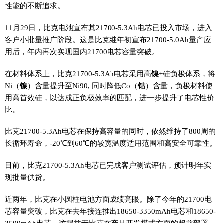
性能的不断追求。
11月29日，比克电池宣布其21700-5.3Ah电芯已投入市场，进入
客户小批量推广阶段。这是比克继年初宣布21700-5.0Ah量产应
用后，年内再次实现国内21700电芯容量突破。
在材料体系上，比克21700-5.3Ah电芯采用高
镍
+硅负极体系，将
Ni（
镍
）含量提升至Ni90, 同时降低Co（
钴
）含量，负极材料使
用高首效硅，以达成正负极效率的匹配，进一步提升了电芯性价
比。
比克21700-5.3Ah电芯在保持高容量的同时，依然维持了800周的
长循环寿命，-20℃到60℃的较宽温度适用范围和高安全可靠性。
目前，比克21700-5.3Ah电芯已完成客户测试评估，预计明年实
现批量供货。
近两年，比克在小圆柱电池方面成绩亮眼。除了今年的21700电
芯容量突破，比克在去年接连推出18650-3350mAh电芯和18650-
3500mAh电芯。这得益于比克在产品开发模式方面的超前部署。