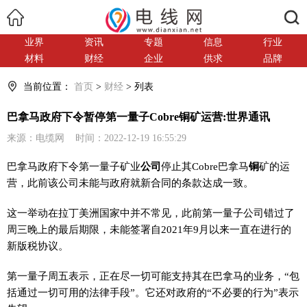
搜索
业界
资讯
专题
信息
行业
材料
财经
企业
供求
品牌
当前位置：
首页
>
财经
> 列表
巴拿马政府下令暂停第一量子Cobre铜矿运营:世界通讯
来源：电缆网 时间：2022-12-19 16:55:29
巴拿马政府下令第一量子矿业
公司
停止其Cobre巴拿马
铜
矿的运
营，此前该公司未能与政府就新合同的条款达成一致。
这一举动在拉丁美洲国家中并不常见，此前第一量子公司错过了
周三晚上的最后期限，未能签署自2021年9月以来一直在进行的
新版税协议。
第一量子周五表示，正在尽一切可能支持其在巴拿马的业务，“包
括通过一切可用的法律手段”。它还对政府的“不必要的行为”表示