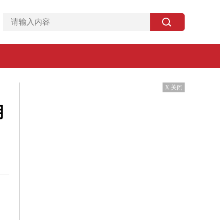
X 关闭
用