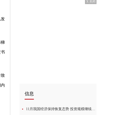
X 关闭
已发
与梯
皮书
导致
期内
信息
11月我国经济保持恢复态势 投资规模继续扩大