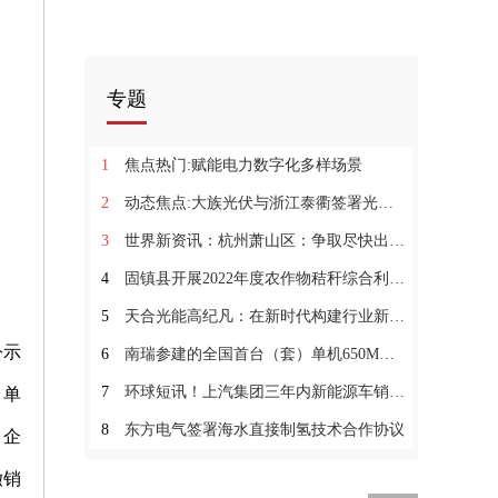
专题
1
焦点热门:赋能电力数字化多样场景
2
动态焦点:大族光伏与浙江泰衢签署光伏产业战略合作协议
3
世界新资讯：杭州萧山区：争取尽快出台光伏补贴政策 大力推进筑工业化+BIPV
4
固镇县开展2022年度农作物秸秆综合利用产业化奖补审计工作|焦点快播
5
天合光能高纪凡：在新时代构建行业新生态，N型高效能组件成趋势|天天看热讯
公示
6
南瑞参建的全国首台（套）单机650MW水电机组全国产调速器、励磁系统成功投运
7
环球短讯！上汽集团三年内新能源车销量占比将“翻一番”
名单
8
东方电气签署海水直接制氢技术合作协议
》企
撤销