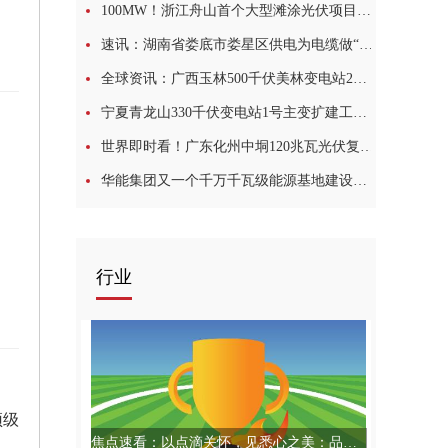
100MW！浙江舟山首个大型滩涂光伏项目开工|即时
速讯：湖南省娄底市娄星区供电为电缆做“诊疗”
全球资讯：广西玉林500千伏美林变电站2号主变投运
宁夏青龙山330千伏变电站1号主变扩建工程投运
世界即时看！广东化州中垌120兆瓦光伏复合发电项目并网一次成功
华能集团又一个千万千瓦级能源基地建设正式启动
行业
顶级
焦点速看：以点滴关怀，见悉心之美：品评“以人为本”的EvoPacT HVX