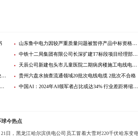
书
山东鲁中电力因较严重质量问题被暂停产品中标资格6个月 动态焦点
中铁十二局集团有限公司长深扩建T7标段项目经理部平南电缆电线询价单
天辰公司新建包头市儿童医院二期病房楼施工电线电缆招标(MB20221223001)
使用Vivado IP集成器（Vivado IPI）开始设计_世界快资讯
贵州六盘水抽查流通领域20批次电线电缆 2批次不合格
(HVAC)风机演示采用一个功率集成模块(PIM)及一个三相无刷直流(BLDC)电机_天天热点
中国AI：2024年AI领军者占比或达34% 行业差距将缩小|环球视点
环球今热点
2月21日，黑龙江哈尔滨供电公司员工冒着大雪对220千伏哈东变