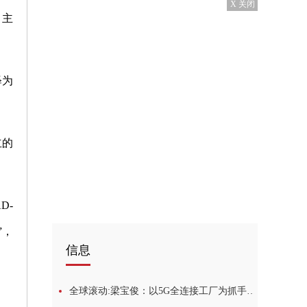
X 关闭
，主
释为
立的
D-
”，
信息
全球滚动:梁宝俊：以5G全连接工厂为抓手，打造“5G+工业互联网”第一品牌