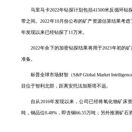
马里马卡2022年钻探计划包括41500米反循环
带之间。2022年10月份公布的矿产资源估算结果考虑了本
年发现以来已经钻探了11万米。
2022年余下的加密钻探结果将用于2023年
准备。
标普全球市场财智（S&P Global Market In
目位于智利北部，距离安托法加斯塔不远。
自从2016年发现以来，公司已经将氧化物矿床
吨，铜品位0.48%，即含铜66.55万吨；另外推测矿石资
关键词：
矿产资源
地球物理
安托法加斯塔
矿石