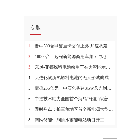
专题
1
晋中500台甲醇重卡交付上路 加速构建千亿甲醇经济生态
2
10000台！远程新能源商用车集团与地上铁达成战略合作
3
东风-花都燃料电池乘用车在大湾区示范运营 焦点热门
4
大连化物所氢燃料电池的无人船试航成功|天天热头条
5
豪掷235亿元！中石化将建3GW风光制氢示范项目|环球报资讯
6
中控技术助力全国首个海岛“绿氢”综合能源示范项目-天天微动态
7
即时焦点：长三角地区首个新能源大型风光基地项目实现首批并网
8
南网储能中洞抽水蓄能电站项目开工