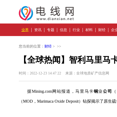
业界
资讯
专题
信息
行业
材料
财经
企
您当前的位置：
财经
> >>
【全球热闻】智利马里马
时间：2022-12-23 14:47:22 来源：全球地质矿产信息网
据Mining.com网站报道，马里马卡
铜
业
公司
（
（MOD，Marimaca Oxide Deposit）钻探揭示了