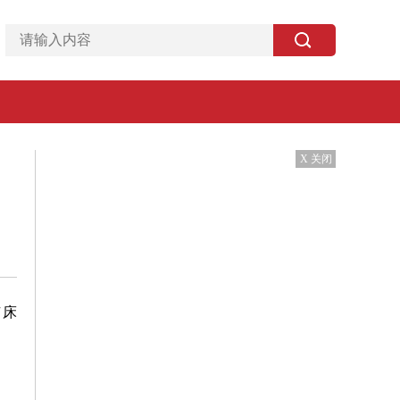
X 关闭
矿床