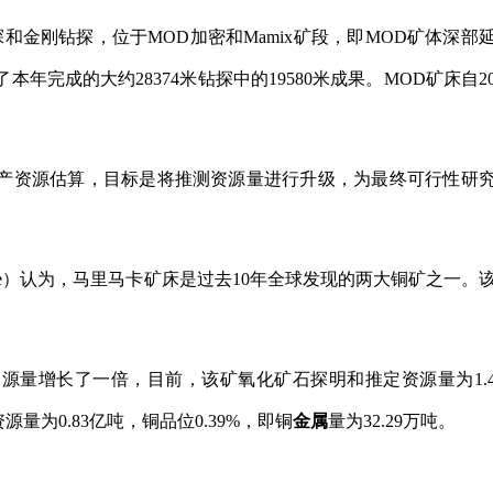
钻探和金刚钻探，位于MOD加密和Mamix矿段，即MOD矿体深部
年完成的大约28374米钻探中的19580米成果。MOD矿床自20
初的矿产资源估算，目标是将推测资源量进行升级，为最终可行性研
telligence）认为，马里马卡矿床是过去10年全球发现的两大铜矿之一。
资源量增长了一倍，目前，该矿氧化矿石探明和推定资源量为1.
源量为0.83亿吨，铜品位0.39%，即铜
金属
量为32.29万吨。
资源
工程地质