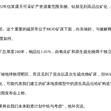
2022年估算露天可采矿产资源量范围东侧。钻探见到高品位矿化
边部。这个重要的磁异常位于MOD矿床下面，向东倾斜，与被解
度如何。
矿总厚度240米，铜品位1.01%，由氧化矿和原生硫化物两个独
定的下倾地球物理靶区，而且见到了混合以及次生硫化物矿床，但MA
化，可能代表我们建立的矿床地质模型中的原生高品位给矿构造
）在新闻发布会上称。
的结果将在我们未来勘查计划中给与考虑”，他补充说。