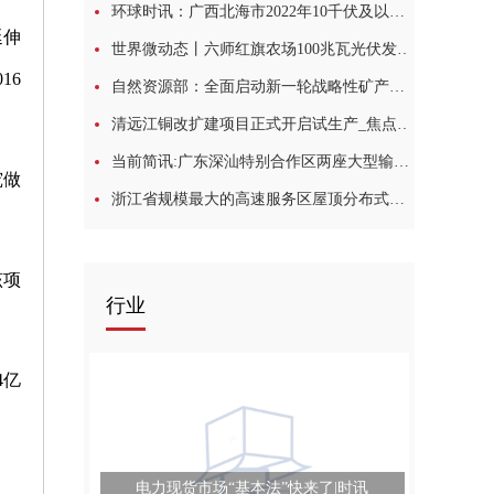
环球时讯：广西北海市2022年10千伏及以下配电网项目核准获批
延伸
世界微动态丨六师红旗农场100兆瓦光伏发电项目有序推进
16
自然资源部：全面启动新一轮战略性矿产国内找矿行动
清远江铜改扩建项目正式开启试生产_焦点信息
当前简讯:广东深汕特别合作区两座大型输变电站工程同日开建
究做
浙江省规模最大的高速服务区屋顶分布式光伏项目成功并网_天天最资讯
该项
行业
4亿
电力现货市场“基本法”快来了|时讯