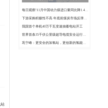
每日观察!11月中国动力煤进口量同比降1.42%，其中褐煤同比增加25.05%
下游采购积极性不高 年底前煤炭市场反弹无望？
我国首个单机40万千瓦变速抽蓄电站开工
世界首条35千伏公里级超导电缆安全运行一周年_天天观天下
巩宁峰：更安全的加氢站，更创新的氢能装备，助力城市能源转型
电站