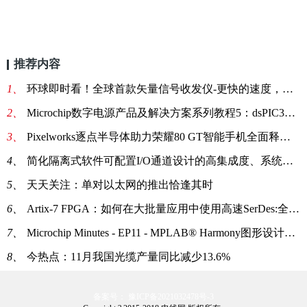
推荐内容
1、
环球即时看！全球首款矢量信号收发仪-更快的速度，更底的成本，更佳的性能
2、
Microchip数字电源产品及解决方案系列教程5：dsPIC33C特性简介（二）：PWM模块及模拟比较器 (eWorkshop) 头条
3、
Pixelworks逐点半导体助力荣耀80 GT智能手机全面释放显示技能
4、
简化隔离式软件可配置I/O通道设计的高集成度、系统级方法_全球观点
5、
天天关注：单对以太网的推出恰逢其时
6、
Artix-7 FPGA：如何在大批量应用中使用高速SerDes:全球观热点
7、
Microchip Minutes - EP11 - MPLAB® Harmony图形设计器——咖啡机应用程序演示 世界百事通
8、
今热点：11月我国光缆产量同比减少13.6%
备案号： 豫ICP备2021032478号-3