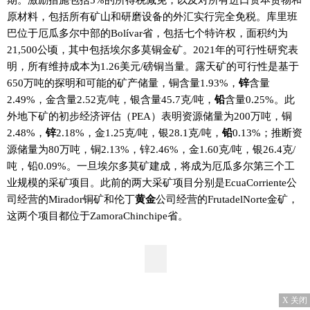
原材料，包括所有矿山和研磨设备的外汇实行完全免税。库里班
巴位于厄瓜多尔中部的Bolívar省，包括七个特许权，面积约为
21,500公顷，其中包括埃尔多莫铜金矿。2021年的可行性研究表
明，所有维持成本为1.26美元/磅铜当量。露天矿的可行性是基于
650万吨的探明和可能的矿产储量，铜含量1.93%，
锌
含量
2.49%，金含量2.52克/吨，银含量45.7克/吨，
铅
含量0.25%。此
外地下矿的初步经济评估（PEA）表明资源储量为200万吨，铜
2.48%，
锌
2.18%，金1.25克/吨，银28.1克/吨，
铅
0.13%；推断资
源储量为80万吨，铜2.13%，锌2.46%，金1.60克/吨，银26.4克/
吨，铅0.09%。一旦埃尔多莫矿建成，将成为厄瓜多尔第三个工
业规模的采矿项目。此前的两大采矿项目分别是EcuaCorriente公
司经营的Mirador铜矿和伦丁
黄金
公司经营的FrutadelNorte金矿，
这两个项目都位于ZamoraChinchipe省。
X 关闭