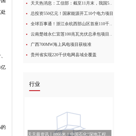
中国
天天热消息：工信部：截至11月末，我国5G基站总数达228.7万个
范处
总投资550亿元！国家能源开工10个电力项目
全球百事通！浙江余杭西部山区首座110千伏黄镇变电站正式投运
云南楚雄永仁宜莲100兆瓦光伏总承包项目并网发电-全球快报
广西700MW海上风电项目获核准
贵州省实现220千伏电网县域全覆盖
计、
8亿
行业
%的
天天最资讯丨8866米！中国石化“深地工程”创新纪录