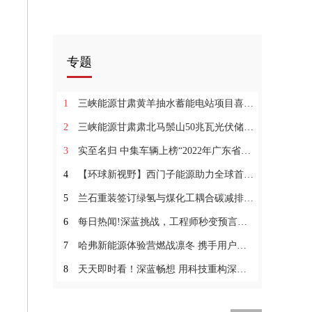
专题
1
三峡能源甘肃黄羊抽水蓄能电站项目喜获核准 天天新要闻
2
三峡能源甘肃肃北马鬃山50兆瓦光伏储能项目全容量并网
3
实至名归 中集车辆上榜“2022年广东省制造业企业500强”
4
【环球新视野】西门子能源助力全球首座工业级碳中和燃料工厂正式投产
5
兰石重装签订绿氢与煤化工耦合碳减排创新示范项目相关合同
6
每日热闻!深蓝挑战，工程师秒变预言家！
7
哈弗新能源体验营燃战凛冬 携手用户共话驭电未来-世界快消息
8
天天即时看！深蓝畅想 用科技重构深海出行想象