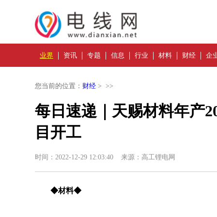
业界
资讯
专题
信息
行业
材料
财经
企
您当前的位置：
财经
> >>
每日速递｜天赐材料年产2
目开工
时间：2022-12-29 12:03:40 来源：高工锂电网
◆材料◆