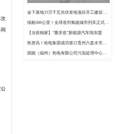
金下基地33万千瓦光伏发电项目开工建设:播资讯
本次
续航600公里！全球首列氢能城市列车正式下线！|世界视点
协同
【当前独家】“重庆造”新能源汽车闯东盟
热资讯！哈电集团成功签订贵州六盘水市多能互补能源基地大湾2×660兆瓦低热值(CFB)煤电项目汽轮机、汽轮发电机设备供货合同
国能（福州）热电有限公司污泥处理中心项目投入试运行_天天最新
家公