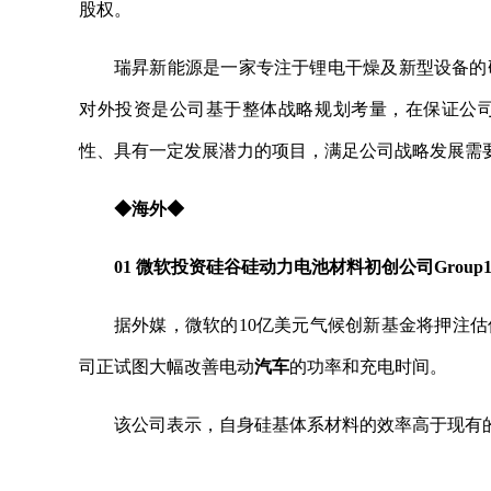
股权。
瑞昇新能源是一家专注于锂电干燥及新型设备的
对外投资是公司基于整体战略规划考量，在保证公
性、具有一定发展潜力的项目，满足公司战略发展需
◆海外◆
01 微软投资硅谷硅动力电池材料初创公司Group1
据外媒，微软的10亿美元气候创新基金将押注估值超过3
司正试图大幅改善电动
汽车
的功率和充电时间。
该公司表示，自身硅基体系材料的效率高于现有
关键词：
电池回收
天赐材料
田中精机
天奇股份