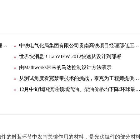
中铁四局集团有限公司雄商高铁站前十一标项目经理部一分部电缆线采购询价书:全球简讯
中铁电气化局集团有限公司贵南高铁项目经理部低压电缆头询价采购
世界快消息！LabVIEW 2012快速从设计到部署
由Mathworks带来的马达控制设计方法演示
从测试角度看宽禁带技术的挑战，泰克为工程师提供简化工具
12月中旬我国流通领域汽油、柴油价格均下降:环球最资
组件的封装环节中发挥关键作用的材料，是光伏组件的部分材