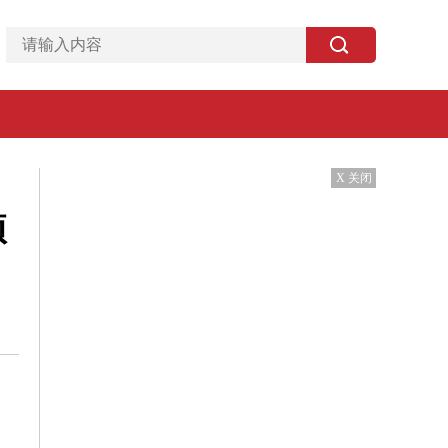
X 关闭
项