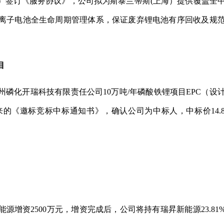
）签订《服务协议》，公司拟为斯泰兰蒂斯(上海）提供覆盖全
离子电池全生命周期管理体系，保证废弃锂电池有序回收及规
目
州磷化开瑞科技有限责任公司10万吨/年磷酸铁锂项目EPC（设
的《邀标竞标中标通知书》，确认公司为中标人，中标价14.
增资2500万元，增资完成后，公司将持有瑞昇新能源23.81