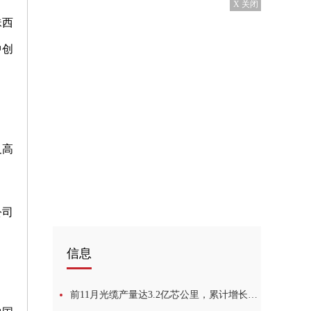
X 关闭
珠西
中创
及高
公司
信息
前11月光缆产量达3.2亿芯公里，累计增长9.3%-每日热门