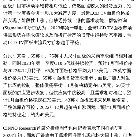
面板厂目前稼动率维持相对低位，依然面临较大的出货压力，预
计第一季度将会进一步加大减产力度。最近LCD TV面板价格虽
然实现了阶段性上涨，但缺乏持续上涨的需求动能。群智咨询
(Sigmaintell)研究认为，2023年第一季度，全球LCD TV面板市场
供需形势在需求疲软以及面板厂控产的博弈中维持动态平衡，带
动LCD TV面板主流尺寸价格趋于平稳。
分尺寸来看，65英寸、75英寸大尺寸面板的采购需求维持相对强
劲，同时2023年第一季度G10.5代线持续控产，预计1月面板价格
与2022年12月持平，65英寸面板价格平均为113美元，75英寸面
板价格为173美元。55英寸面板备货需求走弱，面板厂加大对生
产供应的控制，整体供需平衡，1月价格稳定在85美元。50英寸
面板的供应逐步恢复，但供应集中度较高，且需求相对稳定，预
计1月面板价格稳定在75美元。43英寸面板需求未见明显恢复，
但整体库存可控，2022年12月起价格止涨回稳，预计1月面板价
格维持稳定，约为49美元。
CINNO Research首席分析师周华也向记者表示了同样的研判，
2023年初，面板厂很难由于需求回升而出现价格大幅上涨。但考