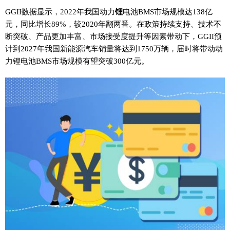
GGII数据显示，2022年我国动力
锂
电池BMS市场规模达138亿
元，同比增长89%，较2020年翻两番。在政策持续支持、技术不
断突破、产品更加丰富、市场接受度提升等因素带动下，GGII预
计到2027年我国新能源汽车销量将达到1750万辆，届时将带动动
力锂电池BMS市场规模有望突破300亿元。