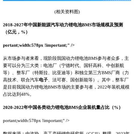
(相关资料图)
2018-2027年中国新能源汽车动力锂电池BMS市场规模及预测
（亿元，%）
portant;width:578px !important;" />
从市场参与者来看，现阶段我国动力锂电池BMS参与者众多，主
要可以分为三大类：电池厂（宁德时代、国轩高科、中创新航
等）、整车厂（特斯拉、比亚迪等）和独立第三方BMS厂商（力
高技术、联合汽车
电子
、法可赛、国创新能等）。其中，整车厂
是目前我国动力锂电池BMS市场的主要参与者，2022年装机规模
占比达到48%。
2020-2022年中国各类动力锂电池BMS企业装机量占比（%）
portant;width:578px !important;" />
数据来源：中汽协，高工产研锂电研究所（GGII）整理，2023年